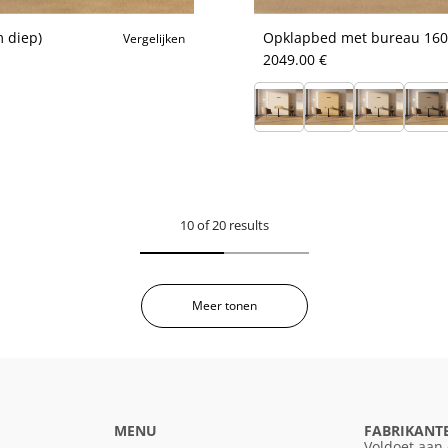
 diep)
Opklapbed met bureau 160x
Vergelijken
2049.00 €
10 of 20 results
Meer tonen
MENU
FABRIKANT
Voldoet aan