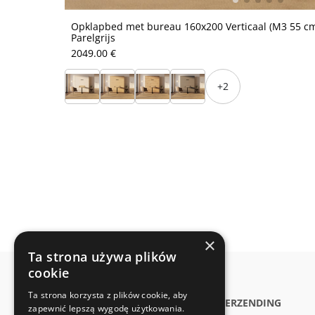
Opklapbed met bureau 160x200 Verticaal (M3 55 cm
Parelgrijs
2049.00 €
+2
×
Ta strona używa plików
cookie
Ta strona korzysta z plików cookie, aby
SUPPORT
VERZENDING
zapewnić lepszą wygodę użytkowania.