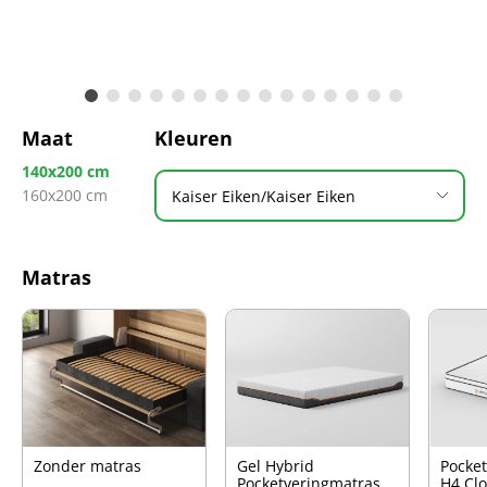
Maat
Kleuren
140x200 cm
160x200 cm
Kaiser Eiken/Kaiser Eiken
Matras
Zonder matras
Gel Hybrid
Pocke
Pocketveringmatras
H4 Cl