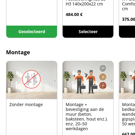
H3 140x200x22 cm
Comfo
cm
484.00 €
375.00
Geselecteerd
Selecteer
Montage
Zonder montage
Montage +
Monta
bevestiging aan de
bedkas
muur (beton,
wande
baksteen, hout enz.).
gipspl
enz. 20–50
50 we
werkdagen
667.00