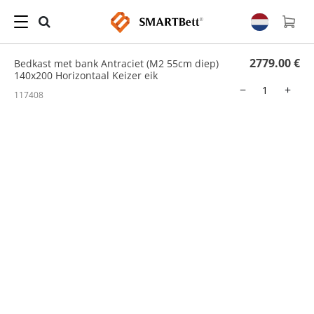
Home
/
Bedkasten met banken
/ Bedkast met bank Antraciet (M2 55cm diep) 140x200
Horizontaal Keizer eik
2779.00 €
Bedkast met bank Antraciet (M2 55cm diep)
140x200 Horizontaal Keizer eik
−
+
117408