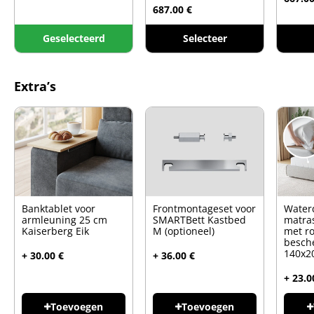
687.00 €
Geselecteerd
Selecteer
Extra’s
Banktablet voor
Frontmontageset voor
Water
armleuning 25 cm
SMARTBett Kastbed
matra
Kaiserberg Eik
M (optioneel)
met r
besch
140x2
+ 30.00 €
+ 36.00 €
+ 23.0
Toevoegen
Toevoegen