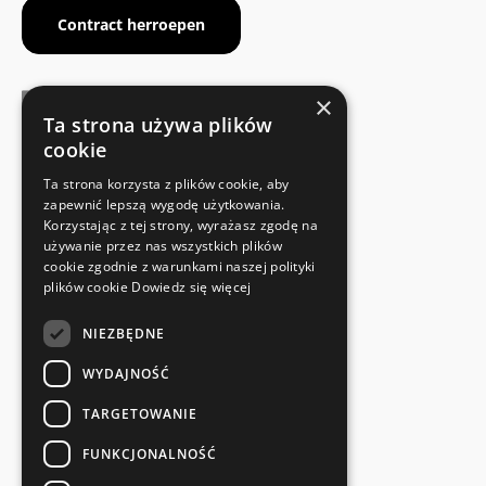
Contract herroepen
×
Ta strona używa plików
cookie
FABRIKANTENCERTIFICAAT
Ta strona korzysta z plików cookie, aby
Voldoet aan de veiligheidsnormen
zapewnić lepszą wygodę użytkowania.
Korzystając z tej strony, wyrażasz zgodę na
używanie przez nas wszystkich plików
SNELLE EN EENVOUDIGE RETOUR
cookie zgodnie z warunkami naszej polityki
Retourservice
plików cookie
Dowiedz się więcej
NIEZBĘDNE
RECHTSTREEKS VAN DE FABRIKANT
Speciale kwaliteitscontrole
WYDAJNOŚĆ
TARGETOWANIE
FUNKCJONALNOŚĆ