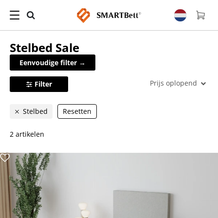
Stelbed
Sale
Eenvoudige filter →
Prijs oplopend
Filter
Stelbed
Resetten
2 artikelen