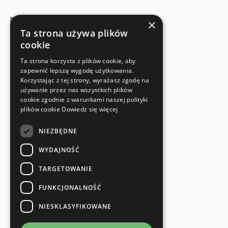
×
Ta strona używa plików
cookie
FABRIKANTENCERTIFICAAT
Ta strona korzysta z plików cookie, aby
Voldoet aan de veiligheidsnormen
zapewnić lepszą wygodę użytkowania.
Korzystając z tej strony, wyrażasz zgodę na
używanie przez nas wszystkich plików
SNELLE EN EENVOUDIGE RETOUR
cookie zgodnie z warunkami naszej polityki
Retourservice
plików cookie
Dowiedz się więcej
NIEZBĘDNE
RECHTSTREEKS VAN DE FABRIKANT
Speciale kwaliteitscontrole
WYDAJNOŚĆ
TARGETOWANIE
FUNKCJONALNOŚĆ
NIESKLASYFIKOWANE
en meer...