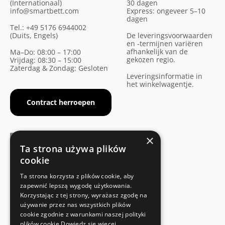
(Internationaal)
30 dagen
info@smartbett.com
Express: ongeveer 5–10
dagen
Tel.: +49 5176 6944002
(Duits, Engels)
De leveringsvoorwaarden
en -termijnen variëren
afhankelijk van de
Ma–Do: 08:00 – 17:00
gekozen regio.
Vrijdag: 08:30 – 15:00
Zaterdag & Zondag: Gesloten
Leveringsinformatie in
het winkelwagentje.
Contract herroepen
×
Ta strona używa plików
cookie
FABRIKANTENCERTIFICAAT
Ta strona korzysta z plików cookie, aby
Voldoet aan de veiligheidsnormen
zapewnić lepszą wygodę użytkowania.
Korzystając z tej strony, wyrażasz zgodę na
używanie przez nas wszystkich plików
SNELLE EN EENVOUDIGE RETOUR
cookie zgodnie z warunkami naszej polityki
Retourservice
plików cookie
Dowiedz się więcej