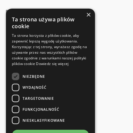
×
Ta strona używa plików
cookie
FABRIKANTENCERTIFICAAT
Ta strona korzysta z plików cookie, aby
Voldoet aan de veiligheidsnormen
zapewnić lepszą wygodę użytkowania.
Korzystając z tej strony, wyrażasz zgodę na
używanie przez nas wszystkich plików
SNELLE EN EENVOUDIGE RETOUR
cookie zgodnie z warunkami naszej polityki
Retourservice
plików cookie
Dowiedz się więcej
NIEZBĘDNE
RECHTSTREEKS VAN DE FABRIKANT
Speciale kwaliteitscontrole
WYDAJNOŚĆ
TARGETOWANIE
FUNKCJONALNOŚĆ
NIESKLASYFIKOWANE
en meer...