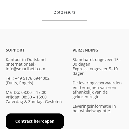
2 of 2 results
SUPPORT
VERZENDING
Kantoor in Duitsland
Standaard: ongeveer 15–
(Internationaal)
30 dagen
info@smartbett.com
Express: ongeveer 5–10
dagen
Tel.: +49 5176 6944002
(Duits, Engels)
De leveringsvoorwaarden
en -termijnen variëren
afhankelijk van de
Ma–Do: 08:00 – 17:00
gekozen regio.
Vrijdag: 08:30 – 15:00
Zaterdag & Zondag: Gesloten
Leveringsinformatie in
het winkelwagentje.
Contract herroepen