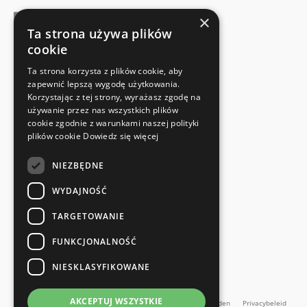
×
Ta strona używa plików
cookie
FABRIKANTENCERTIFICAAT
Ta strona korzysta z plików cookie, aby
Voldoet aan de veiligheidsnormen
zapewnić lepszą wygodę użytkowania.
Korzystając z tej strony, wyrażasz zgodę na
używanie przez nas wszystkich plików
SNELLE EN EENVOUDIGE RETOUR
cookie zgodnie z warunkami naszej polityki
Retourservice
plików cookie
Dowiedz się więcej
NIEZBĘDNE
RECHTSTREEKS VAN DE FABRIKANT
Speciale kwaliteitscontrole
WYDAJNOŚĆ
TARGETOWANIE
FUNKCJONALNOŚĆ
NIESKLASYFIKOWANE
en meer...
AKCEPTUJ WSZYSTKIE
Impressum
Algemene Voorwaarden
Algemene voorwaarden
Privacybeleid