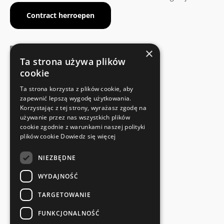
Contract herroepen
×
Ta strona używa plików
cookie
FABRIKANTENCERTIFICAAT
Ta strona korzysta z plików cookie, aby
Voldoet aan de veiligheidsnormen
zapewnić lepszą wygodę użytkowania.
Korzystając z tej strony, wyrażasz zgodę na
używanie przez nas wszystkich plików
SNELLE EN EENVOUDIGE RETOUR
cookie zgodnie z warunkami naszej polityki
Retourservice
plików cookie
Dowiedz się więcej
NIEZBĘDNE
RECHTSTREEKS VAN DE FABRIKANT
Speciale kwaliteitscontrole
WYDAJNOŚĆ
TARGETOWANIE
FUNKCJONALNOŚĆ