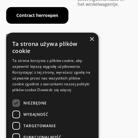
het winkelwagentje.
Contract herroepen
×
Ta strona używa plików
cookie
FABRIKANTENCERTIFICAAT
Ta strona korzysta z plików cookie, aby
Voldoet aan de veiligheidsnormen
zapewnić lepszą wygodę użytkowania.
Korzystając z tej strony, wyrażasz zgodę na
używanie przez nas wszystkich plików
SNELLE EN EENVOUDIGE RETOUR
cookie zgodnie z warunkami naszej polityki
Retourservice
plików cookie
Dowiedz się więcej
NIEZBĘDNE
RECHTSTREEKS VAN DE FABRIKANT
Speciale kwaliteitscontrole
WYDAJNOŚĆ
TARGETOWANIE
FUNKCJONALNOŚĆ