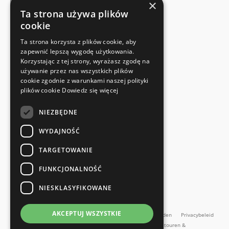
×
Ta strona używa plików
cookie
FABRIKANTENCERTIFICAAT
Ta strona korzysta z plików cookie, aby
Voldoet aan de veiligheidsnormen
zapewnić lepszą wygodę użytkowania.
Korzystając z tej strony, wyrażasz zgodę na
używanie przez nas wszystkich plików
SNELLE EN EENVOUDIGE RETOUR
cookie zgodnie z warunkami naszej polityki
Retourservice
plików cookie
Dowiedz się więcej
NIEZBĘDNE
RECHTSTREEKS VAN DE FABRIKANT
Speciale kwaliteitscontrole
WYDAJNOŚĆ
TARGETOWANIE
FUNKCJONALNOŚĆ
NIESKLASYFIKOWANE
en meer...
AKCEPTUJ WSZYSTKIE
Impressum
Algemene Voorwaarden
Algemene voorwaarden
Privacybeleid
Contact
Retourbeleid
Online herroepingsformulier
Retouren &