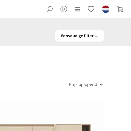
Eenvoudige filter →
Prijs oplopend