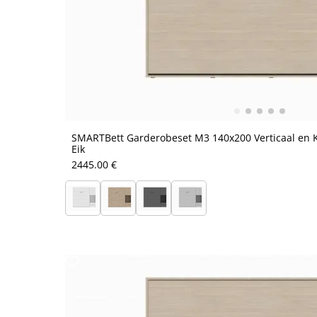
SMARTBett Garderobeset M3 140x200 Verticaal en K
Eik
2445.00 €