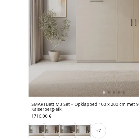
SMARTBett M3 Set – Opklapbed 100 x 200 cm met 90
Kaiserberg-eik
1716.00 €
+7