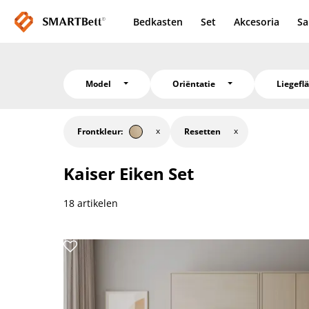
Bedkasten
Set
Akcesoria
Sa
Model
Oriëntatie
Liegefl
Frontkleur:
Resetten
Kaiser Eiken
Set
18 artikelen