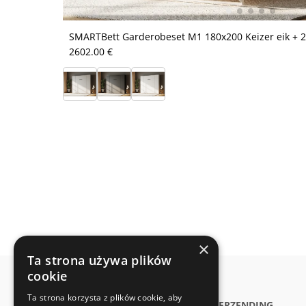
SMARTBett Garderobeset M1 180x200 Keizer eik + 2
2602.00 €
×
Ta strona używa plików
cookie
Ta strona korzysta z plików cookie, aby
SUPPORT
VERZENDING