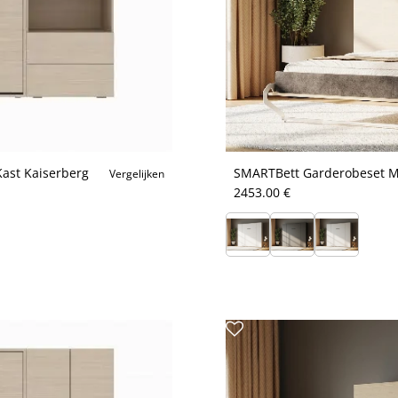
ast Kaiserberg
SMARTBett Garderobeset M1
Vergelijken
2453.00 €