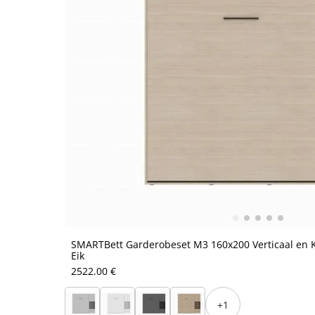
SMARTBett Garderobeset M3 160x200 Verticaal en K
Eik
2522.00 €
+1