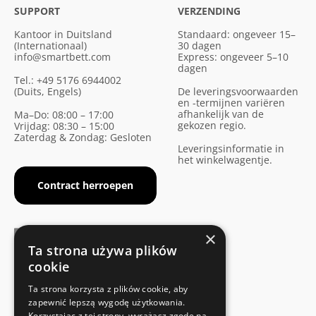
SUPPORT
VERZENDING
Kantoor in Duitsland
Standaard: ongeveer 15–
(Internationaal)
30 dagen
info@smartbett.com
Express: ongeveer 5–10
dagen
Tel.: +49 5176 6944002
(Duits, Engels)
De leveringsvoorwaarden
en -termijnen variëren
afhankelijk van de
Ma–Do: 08:00 – 17:00
gekozen regio.
Vrijdag: 08:30 – 15:00
Zaterdag & Zondag: Gesloten
Leveringsinformatie in
het winkelwagentje.
Contract herroepen
×
Ta strona używa plików
cookie
FABRIKANTENCERTIFICAAT
Ta strona korzysta z plików cookie, aby
Voldoet aan de veiligheidsnormen
zapewnić lepszą wygodę użytkowania.
Korzystając z tej strony, wyrażasz zgodę na