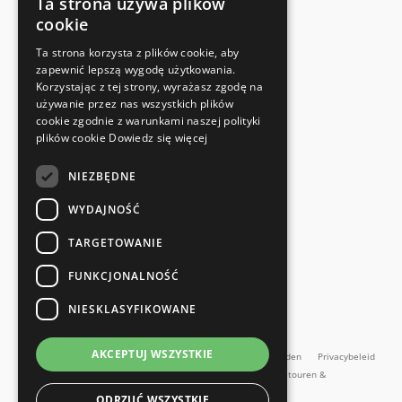
Ta strona używa plików
cookie
FABRIKANTENCERTIFICAAT
Ta strona korzysta z plików cookie, aby
Voldoet aan de veiligheidsnormen
zapewnić lepszą wygodę użytkowania.
Korzystając z tej strony, wyrażasz zgodę na
używanie przez nas wszystkich plików
SNELLE EN EENVOUDIGE RETOUR
cookie zgodnie z warunkami naszej polityki
Retourservice
plików cookie
Dowiedz się więcej
NIEZBĘDNE
RECHTSTREEKS VAN DE FABRIKANT
Speciale kwaliteitscontrole
WYDAJNOŚĆ
TARGETOWANIE
FUNKCJONALNOŚĆ
NIESKLASYFIKOWANE
en meer...
AKCEPTUJ WSZYSTKIE
Impressum
Algemene Voorwaarden
Algemene voorwaarden
Privacybeleid
Contact
Retourbeleid
Online herroepingsformulier
Retouren &
Reparaties
ODRZUĆ WSZYSTKIE