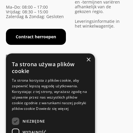
en -termijnen variëren
afhankelijk van de
Ma–Do: 08:00 – 17:00
gekozen regio.
Vrijdag: 08:30 – 15:00
Zaterdag & Zondag: Gesloten
Leveringsinformatie in
het winkelwagentje.
Contract herroepen
×
Ta strona używa plików
cookie
FABRIKANTENCERTIFICAAT
Ta strona korzysta z plików cookie, aby
Voldoet aan de veiligheidsnormen
zapewnić lepszą wygodę użytkowania.
Korzystając z tej strony, wyrażasz zgodę na
używanie przez nas wszystkich plików
SNELLE EN EENVOUDIGE RETOUR
cookie zgodnie z warunkami naszej polityki
Retourservice
plików cookie
Dowiedz się więcej
NIEZBĘDNE
RECHTSTREEKS VAN DE FABRIKANT
Speciale kwaliteitscontrole
WYDAJNOŚĆ