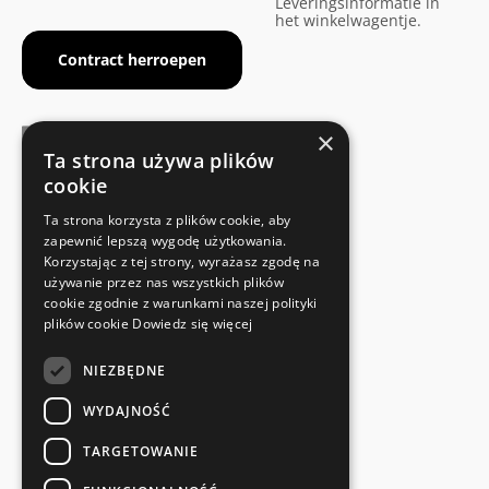
Leveringsinformatie in
het winkelwagentje.
Contract herroepen
×
Ta strona używa plików
cookie
FABRIKANTENCERTIFICAAT
Ta strona korzysta z plików cookie, aby
Voldoet aan de veiligheidsnormen
zapewnić lepszą wygodę użytkowania.
Korzystając z tej strony, wyrażasz zgodę na
używanie przez nas wszystkich plików
SNELLE EN EENVOUDIGE RETOUR
cookie zgodnie z warunkami naszej polityki
Retourservice
plików cookie
Dowiedz się więcej
NIEZBĘDNE
RECHTSTREEKS VAN DE FABRIKANT
Speciale kwaliteitscontrole
WYDAJNOŚĆ
TARGETOWANIE