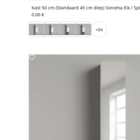
Kast 50 cm (Standaard 45 cm diep) Sonoma Eik / Spi
0.00 €
+84