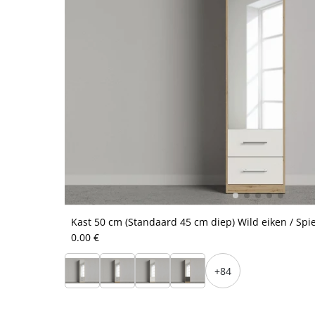
Kast 50 cm (Standaard 45 cm diep) Wild eiken / Spie
0.00 €
+84