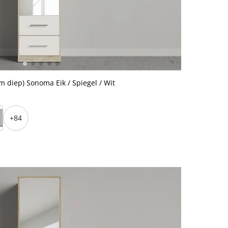
 diep) Sonoma Eik / Spiegel / Wit
+84