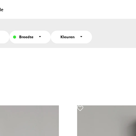
le
Breedte
Kleuren