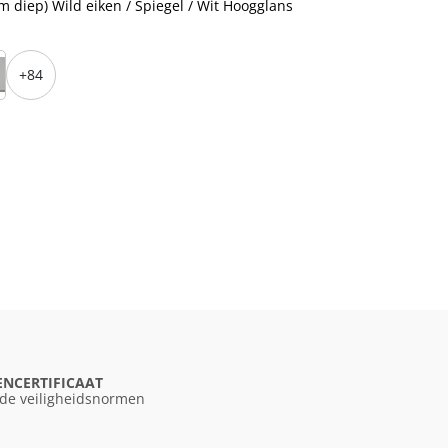
 diep) Wild eiken / Spiegel / Wit Hoogglans
+84
ENCERTIFICAAT
 de veiligheidsnormen