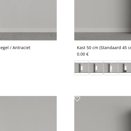
egel / Antraciet
Kast 50 cm (Standaard 45 cm
0.00 €