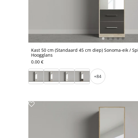
Kast 50 cm (Standaard 45 cm diep) Sonoma-eik / Spi
Hoogglans
0.00 €
+84