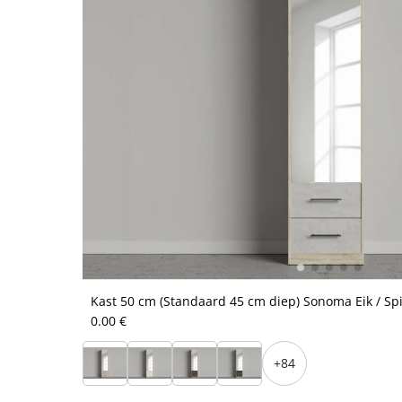
Kast 50 cm (Standaard 45 cm diep) Sonoma Eik / Spi
0.00 €
+84