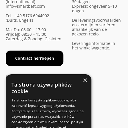
(Internationaal)
30 dagen
info@smartbett.com
Express: ongeveer 5–10
dagen
Tel.: +49 5176 6944002
(Duits, Engels)
De leveringsvoorwaarden
en -termijnen variëren
afhankelijk van de
Ma–Do: 08:00 – 17:00
gekozen regio.
Vrijdag: 08:30 – 15:00
Zaterdag & Zondag: Gesloten
Leveringsinformatie in
het winkelwagentje.
Contract herroepen
×
Ta strona używa plików
cookie
FABRIKANTENCERTIFICAAT
Ta strona korzysta z plików cookie, aby
Voldoet aan de veiligheidsnormen
zapewnić lepszą wygodę użytkowania.
Korzystając z tej strony, wyrażasz zgodę na
używanie przez nas wszystkich plików
SNELLE EN EENVOUDIGE RETOUR
cookie zgodnie z warunkami naszej polityki
Retourservice
plików cookie
Dowiedz się więcej