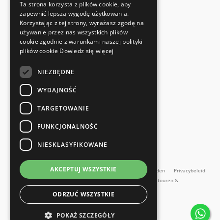
Ta strona korzysta z plików cookie, aby
Voldoet aan de veiligheidsnormen
zapewnić lepszą wygodę użytkowania.
Korzystając z tej strony, wyrażasz zgodę na
używanie przez nas wszystkich plików
SNELLE EN EENVOUDIGE RETOUR
cookie zgodnie z warunkami naszej polityki
Retourservice
plików cookie
Dowiedz się więcej
NIEZBĘDNE
RECHTSTREEKS VAN DE FABRIKANT
Speciale kwaliteitscontrole
WYDAJNOŚĆ
TARGETOWANIE
FUNKCJONALNOŚĆ
NIESKLASYFIKOWANE
en meer...
AKCEPTUJ WSZYSTKIE
Impressum
Algemene Voorwaarden
Algemene voorwaarden
Privacybeleid
Contact
Retourbeleid
Online herroepingsformulier
Retouren &
Reparaties
ODRZUĆ WSZYSTKIE
Alle prijzen incl. BTW
POKAŻ SZCZEGÓŁY
Copyright SMARTBett GmbH © 2026