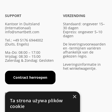
SUPPORT
VERZENDING
Kantoor in Duitsland
Standaard: ongeveer 15–
(Internationaal)
30 dagen
info@smartbett.com
Express: ongeveer 5–10
dagen
Tel.: +49 5176 6944002
(Duits, Engels)
De leveringsvoorwaarden
en -termijnen variëren
afhankelijk van de
Ma–Do: 08:00 – 17:00
gekozen regio.
Vrijdag: 08:30 – 15:00
Zaterdag & Zondag: Gesloten
Leveringsinformatie in
het winkelwagentje.
Contract herroepen
×
Ta strona używa plików
cookie
FABRIKANTENCERTIFICAAT