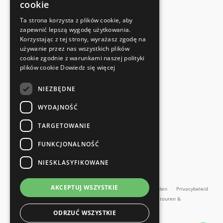
cookie
FABRIKANTENCERTIFICAAT
Ta strona korzysta z plików cookie, aby
Voldoet aan de veiligheidsnormen
zapewnić lepszą wygodę użytkowania.
Korzystając z tej strony, wyrażasz zgodę na
używanie przez nas wszystkich plików
SNELLE EN EENVOUDIGE RETOUR
cookie zgodnie z warunkami naszej polityki
Retourservice
plików cookie
Dowiedz się więcej
NIEZBĘDNE
RECHTSTREEKS VAN DE FABRIKANT
Speciale kwaliteitscontrole
WYDAJNOŚĆ
TARGETOWANIE
FUNKCJONALNOŚĆ
NIESKLASYFIKOWANE
en meer...
AKCEPTUJ WSZYSTKIE
Impressum
Algemene Voorwaarden
Algemene voorwaarden
Privacybeleid
Contact
Retourbeleid
Online herroepingsformulier
Retouren &
Reparaties
ODRZUĆ WSZYSTKIE