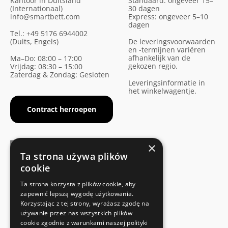
Kantoor in Duitsland
Standaard: ongeveer 15–
(Internationaal)
30 dagen
info@smartbett.com
Express: ongeveer 5–10
dagen
Tel.: +49 5176 6944002
(Duits, Engels)
De leveringsvoorwaarden
en -termijnen variëren
afhankelijk van de
Ma–Do: 08:00 – 17:00
gekozen regio.
Vrijdag: 08:30 – 15:00
Zaterdag & Zondag: Gesloten
Leveringsinformatie in
het winkelwagentje.
Contract herroepen
×
Ta strona używa plików
cookie
FABRIKANTENCERTIFICAAT
Ta strona korzysta z plików cookie, aby
Voldoet aan de veiligheidsnormen
zapewnić lepszą wygodę użytkowania.
Korzystając z tej strony, wyrażasz zgodę na
używanie przez nas wszystkich plików
SNELLE EN EENVOUDIGE RETOUR
cookie zgodnie z warunkami naszej polityki