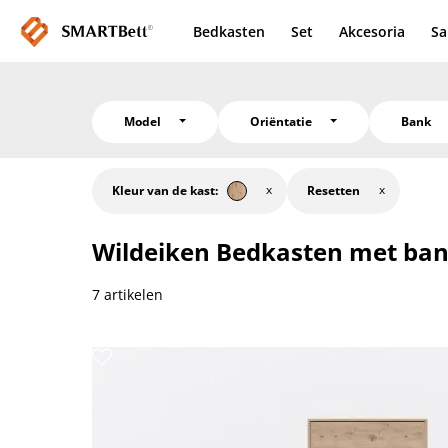
Bedkasten
Set
Akcesoria
Sa
Model
Oriëntatie
Bank
Kleur van de kast:
Resetten
Wildeiken
Bedkasten met ba
7 artikelen