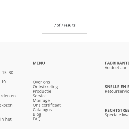
7 of 7 results
MENU
FABRIKANT
Voldoet aan
r 15–30
–10
Over ons
Ontwikkeling
SNELLE EN
Productie
Retourservi
arden en
Service
Montage
gekozen
Ons certificaat
Catalogus
RECHTSTREE
Blog
Speciale kwa
FAQ
in het