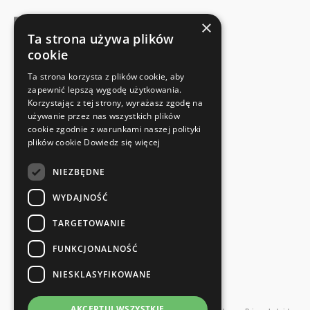
×
Ta strona używa plików
cookie
FABRIKANTENCERTIFICAAT
Ta strona korzysta z plików cookie, aby
Voldoet aan de veiligheidsnormen
zapewnić lepszą wygodę użytkowania.
Korzystając z tej strony, wyrażasz zgodę na
używanie przez nas wszystkich plików
SNELLE EN EENVOUDIGE RETOUR
cookie zgodnie z warunkami naszej polityki
Retourservice
plików cookie
Dowiedz się więcej
NIEZBĘDNE
RECHTSTREEKS VAN DE FABRIKANT
Speciale kwaliteitscontrole
WYDAJNOŚĆ
TARGETOWANIE
FUNKCJONALNOŚĆ
NIESKLASYFIKOWANE
en meer...
AKCEPTUJ WSZYSTKIE