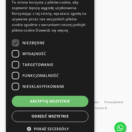
Ta strona korzysta z plików cookie, aby
Voldoet aan de veiligheidsnormen
zapewnić lepszą wygodę użytkowania.
Korzystając z tej strony, wyrażasz zgodę na
używanie przez nas wszystkich plików
SNELLE EN EENVOUDIGE RETOUR
cookie zgodnie z warunkami naszej polityki
Retourservice
plików cookie
Dowiedz się więcej
NIEZBĘDNE
RECHTSTREEKS VAN DE FABRIKANT
Speciale kwaliteitscontrole
WYDAJNOŚĆ
TARGETOWANIE
FUNKCJONALNOŚĆ
NIESKLASYFIKOWANE
en meer...
AKCEPTUJ WSZYSTKIE
Impressum
Algemene Voorwaarden
Algemene voorwaarden
Privacybeleid
Contact
Retourbeleid
Online herroepingsformulier
Retouren &
Reparaties
ODRZUĆ WSZYSTKIE
Alle prijzen incl. BTW
POKAŻ SZCZEGÓŁY
Copyright SMARTBett GmbH © 2026