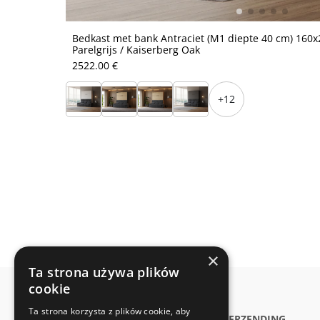
Bedkast met bank Antraciet (M1 diepte 40 cm) 160x2
Parelgrijs / Kaiserberg Oak
2522.00 €
+12
×
Ta strona używa plików
cookie
Ta strona korzysta z plików cookie, aby
SUPPORT
VERZENDING