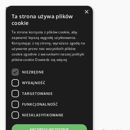
×
Ta strona używa plików
cookie
FABRIKANTENCERTIFICAAT
Ta strona korzysta z plików cookie, aby
Voldoet aan de veiligheidsnormen
zapewnić lepszą wygodę użytkowania.
Korzystając z tej strony, wyrażasz zgodę na
używanie przez nas wszystkich plików
SNELLE EN EENVOUDIGE RETOUR
cookie zgodnie z warunkami naszej polityki
Retourservice
plików cookie
Dowiedz się więcej
NIEZBĘDNE
RECHTSTREEKS VAN DE FABRIKANT
Speciale kwaliteitscontrole
WYDAJNOŚĆ
TARGETOWANIE
FUNKCJONALNOŚĆ
NIESKLASYFIKOWANE
en meer...
AKCEPTUJ WSZYSTKIE