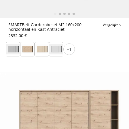
SMARTBett Garderobeset M2 160x200
Vergelijken
horizontaal en Kast Antraciet
2332.00 €
+1