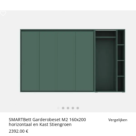
SMARTBett Garderobeset M2 160x200
Vergelijken
horizontaal en Kast Stiengroen
2392.00 €