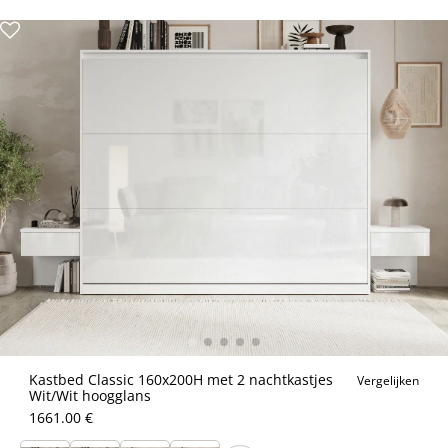
Kastbed Classic 160x200H met 2 nachtkastjes
Vergelijken
Wit/Wit hoogglans
1661.00 €