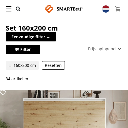
Set
160x200 cm
Eenvoudige filter →
Prijs oplopend
Filter
160x200 cm
Resetten
34 artikelen