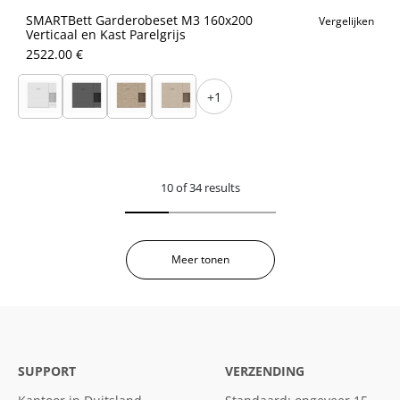
SMARTBett Garderobeset M3 160x200
Vergelijken
Verticaal en Kast Parelgrijs
2522.00 €
+1
10 of 34 results
Meer tonen
SUPPORT
VERZENDING