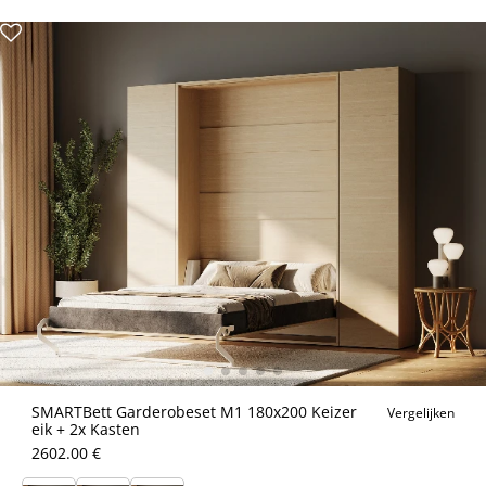
SMARTBett Garderobeset M1 180x200 Keizer
Vergelijken
eik + 2x Kasten
2602.00 €