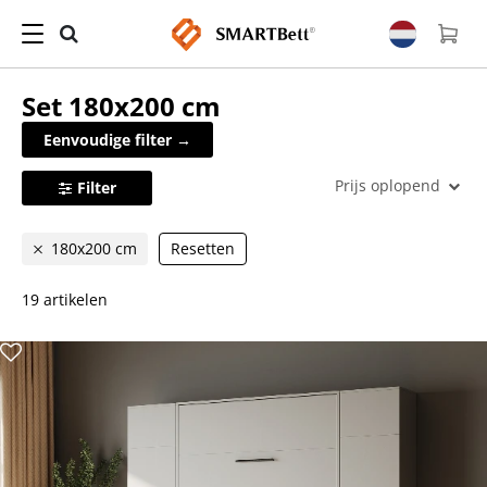
Set
180x200 cm
Eenvoudige filter →
Prijs oplopend
Filter
180x200 cm
Resetten
19 artikelen