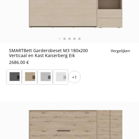
SMARTBett Garderobeset M3 180x200
Vergelijken
Verticaal en Kast Kaiserberg Eik
2686.00 €
+1