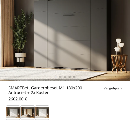
SMARTBett Garderobeset M1 180x200
Vergelijken
Antraciet + 2x Kasten
2602.00 €