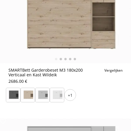
SMARTBett Garderobeset M3 180x200
Vergelijken
Verticaal en Kast Wildeik
2686.00 €
+1