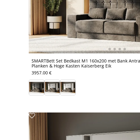
SMARTBett Set Bedkast M1 160x200 met Bank Antraci
Planken & Hoge Kasten Kaiserberg Eik
3957.00 €