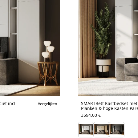
et incl.
SMARTBett Kastbedset met 
Vergelijken
Planken & hoge Kasten Pare
3594.00 €