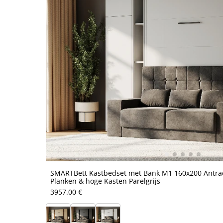
SMARTBett Kastbedset met Bank M1 160x200 Antraci
Planken & hoge Kasten Parelgrijs
3957.00 €