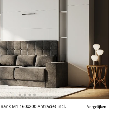
Bank M1 160x200 Antraciet incl.
Vergelijken