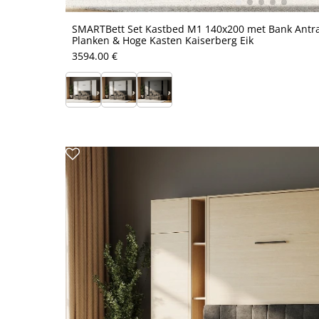
SMARTBett Set Kastbed M1 140x200 met Bank Antraci
Planken & Hoge Kasten Kaiserberg Eik
3594.00 €