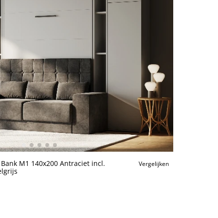
Bank M1 140x200 Antraciet incl.
Vergelijken
lgrijs