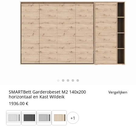
SMARTBett Garderobeset M2 140x200
Vergelijken
horizontaal en Kast Wildeik
1936.00 €
+1