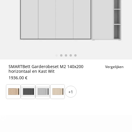
SMARTBett Garderobeset M2 140x200
Vergelijken
horizontaal en Kast Wit
1936.00 €
+1