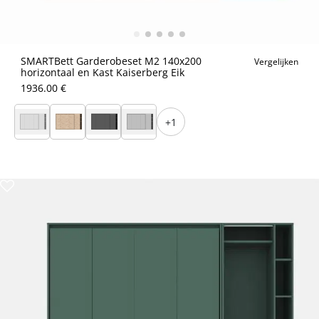
SMARTBett Garderobeset M2 140x200
Vergelijken
horizontaal en Kast Kaiserberg Eik
1936.00 €
+1