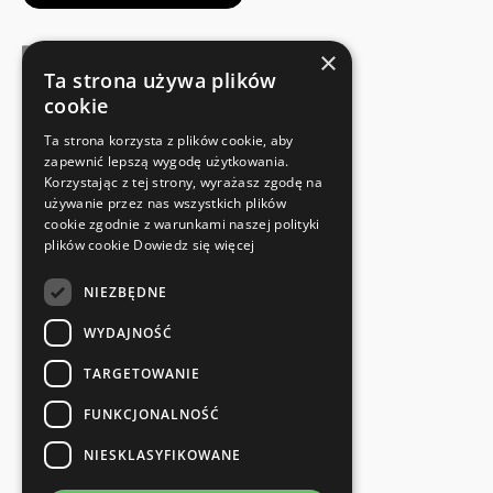
×
Ta strona używa plików
cookie
FABRIKANTENCERTIFICAAT
Ta strona korzysta z plików cookie, aby
Voldoet aan de veiligheidsnormen
zapewnić lepszą wygodę użytkowania.
Korzystając z tej strony, wyrażasz zgodę na
używanie przez nas wszystkich plików
SNELLE EN EENVOUDIGE RETOUR
cookie zgodnie z warunkami naszej polityki
Retourservice
plików cookie
Dowiedz się więcej
NIEZBĘDNE
RECHTSTREEKS VAN DE FABRIKANT
Speciale kwaliteitscontrole
WYDAJNOŚĆ
TARGETOWANIE
FUNKCJONALNOŚĆ
NIESKLASYFIKOWANE
en meer...