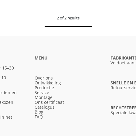
2 of 2 results
MENU
FABRIKANT
Voldoet aan
r 15–30
–10
Over ons
Ontwikkeling
SNELLE EN
Productie
Retourservi
arden en
Service
Montage
gekozen
Ons certificaat
Catalogus
RECHTSTREE
Blog
Speciale kwa
FAQ
in het