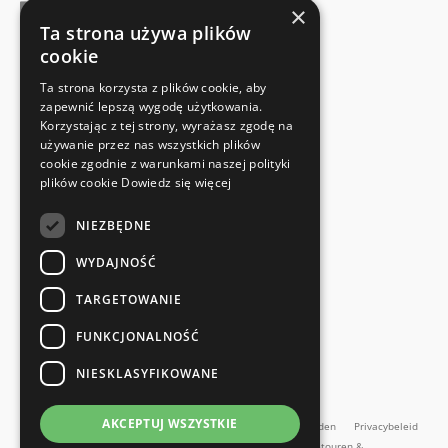
×
Ta strona używa plików
cookie
FABRIKANTENCERTIFICAAT
Ta strona korzysta z plików cookie, aby
Voldoet aan de veiligheidsnormen
zapewnić lepszą wygodę użytkowania.
Korzystając z tej strony, wyrażasz zgodę na
używanie przez nas wszystkich plików
SNELLE EN EENVOUDIGE RETOUR
cookie zgodnie z warunkami naszej polityki
Retourservice
plików cookie
Dowiedz się więcej
NIEZBĘDNE
RECHTSTREEKS VAN DE FABRIKANT
Speciale kwaliteitscontrole
WYDAJNOŚĆ
TARGETOWANIE
FUNKCJONALNOŚĆ
NIESKLASYFIKOWANE
en meer...
AKCEPTUJ WSZYSTKIE
Impressum
Algemene Voorwaarden
Algemene voorwaarden
Privacybeleid
Contact
Retourbeleid
Online herroepingsformulier
Retouren &