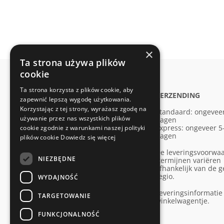
×
Ta strona używa plików
cookie
Ta strona korzysta z plików cookie, aby
SUPPORT
VERZENDING
zapewnić lepszą wygodę użytkowania.
Korzystając z tej strony, wyrażasz zgodę na
Kantoor in Duitsland
Standaard: ongevee
używanie przez nas wszystkich plików
(Internationaal)
dagen
info@smartbett.com
Express: ongeveer 5
cookie zgodnie z warunkami naszej polityki
dagen
plików cookie
Dowiedz się więcej
Tel.: +49 5176 6944002
(Duits, Engels)
De leveringsvoorwa
NIEZBĘDNE
-termijnen variëren
afhankelijk van de 
Ma–Do: 08:00 – 17:00
regio.
Vrijdag: 08:30 – 15:00
WYDAJNOŚĆ
Zaterdag & Zondag: Gesloten
Leveringsinformatie 
TARGETOWANIE
winkelwagentje.
FUNKCJONALNOŚĆ
Contract herroepen