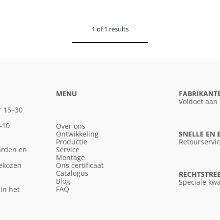
1 of 1 results
MENU
FABRIKANT
Voldoet aan
r 15–30
–10
Over ons
Ontwikkeling
SNELLE EN
Productie
Retourservi
arden en
Service
Montage
gekozen
Ons certificaat
Catalogus
RECHTSTREE
Blog
Speciale kwa
FAQ
in het