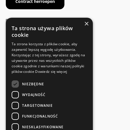
Contract herroepen
×
Ta strona używa plików
cookie
FABRIKANTENCERTIFICAAT
Ta strona korzysta z plików cookie, aby
Voldoet aan de veiligheidsnormen
zapewnić lepszą wygodę użytkowania.
Korzystając z tej strony, wyrażasz zgodę na
używanie przez nas wszystkich plików
SNELLE EN EENVOUDIGE RETOUR
cookie zgodnie z warunkami naszej polityki
Retourservice
plików cookie
Dowiedz się więcej
NIEZBĘDNE
RECHTSTREEKS VAN DE FABRIKANT
Speciale kwaliteitscontrole
WYDAJNOŚĆ
TARGETOWANIE
FUNKCJONALNOŚĆ
NIESKLASYFIKOWANE
en meer...