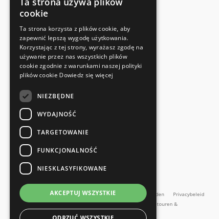
Ta strona używa plików
cookie
FABRIKANTENCERTIFICAAT
Ta strona korzysta z plików cookie, aby
Voldoet aan de veiligheidsnormen
zapewnić lepszą wygodę użytkowania.
Korzystając z tej strony, wyrażasz zgodę na
używanie przez nas wszystkich plików
SNELLE EN EENVOUDIGE RETOUR
cookie zgodnie z warunkami naszej polityki
Retourservice
plików cookie
Dowiedz się więcej
NIEZBĘDNE
RECHTSTREEKS VAN DE FABRIKANT
Speciale kwaliteitscontrole
WYDAJNOŚĆ
TARGETOWANIE
FUNKCJONALNOŚĆ
NIESKLASYFIKOWANE
en meer...
AKCEPTUJ WSZYSTKIE
Impressum
Algemene Voorwaarden
Algemene voorwaarden
Privacybeleid
Contact
Retourbeleid
Online herroepingsformulier
Retouren &
Reparaties
ODRZUĆ WSZYSTKIE