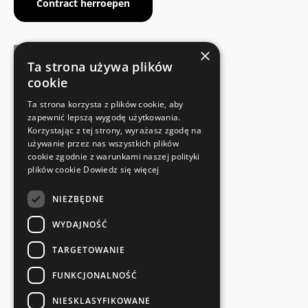
Contract herroepen
×
Ta strona używa plików
cookie
FABRIKANTENCERTIFICAAT
Ta strona korzysta z plików cookie, aby
Voldoet aan de veiligheidsnormen
zapewnić lepszą wygodę użytkowania.
Korzystając z tej strony, wyrażasz zgodę na
używanie przez nas wszystkich plików
SNELLE EN EENVOUDIGE RETOUR
cookie zgodnie z warunkami naszej polityki
Retourservice
plików cookie
Dowiedz się więcej
NIEZBĘDNE
RECHTSTREEKS VAN DE FABRIKANT
Speciale kwaliteitscontrole
WYDAJNOŚĆ
TARGETOWANIE
FUNKCJONALNOŚĆ
NIESKLASYFIKOWANE
en meer...