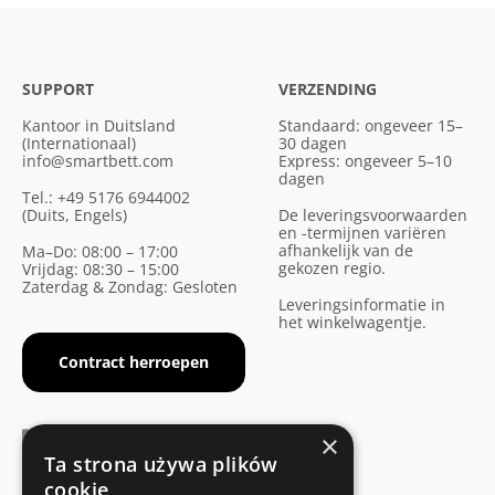
SUPPORT
VERZENDING
Kantoor in Duitsland
Standaard: ongeveer 15–
(Internationaal)
30 dagen
info@smartbett.com
Express: ongeveer 5–10
dagen
Tel.: +49 5176 6944002
(Duits, Engels)
De leveringsvoorwaarden
en -termijnen variëren
afhankelijk van de
Ma–Do: 08:00 – 17:00
gekozen regio.
Vrijdag: 08:30 – 15:00
Zaterdag & Zondag: Gesloten
Leveringsinformatie in
het winkelwagentje.
Contract herroepen
×
Ta strona używa plików
cookie