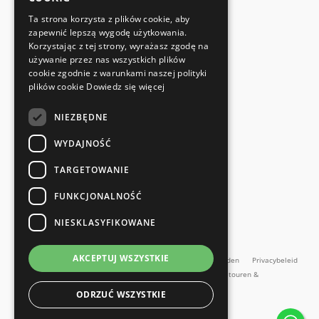
FABRIKANTENCERTIFICAAT
Ta strona korzysta z plików cookie, aby
Voldoet aan de veiligheidsnormen
zapewnić lepszą wygodę użytkowania.
Korzystając z tej strony, wyrażasz zgodę na
używanie przez nas wszystkich plików
SNELLE EN EENVOUDIGE RETOUR
cookie zgodnie z warunkami naszej polityki
Retourservice
plików cookie
Dowiedz się więcej
NIEZBĘDNE
RECHTSTREEKS VAN DE FABRIKANT
Speciale kwaliteitscontrole
WYDAJNOŚĆ
TARGETOWANIE
FUNKCJONALNOŚĆ
NIESKLASYFIKOWANE
en meer...
AKCEPTUJ WSZYSTKIE
Impressum
Algemene Voorwaarden
Algemene voorwaarden
Privacybeleid
Contact
Retourbeleid
Online herroepingsformulier
Retouren &
Reparaties
ODRZUĆ WSZYSTKIE