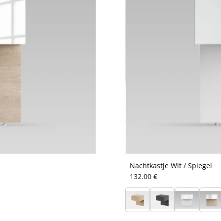
Nachtkastje Wit / Spiegel
132.00 €