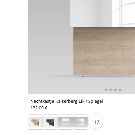
Nachtkastje Kaiserberg Eik / Spiegel
132.00 €
+17