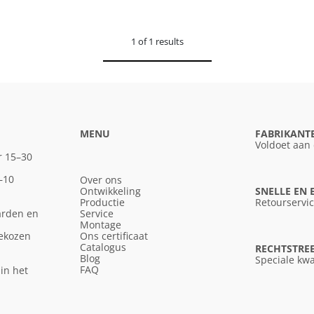
1 of 1 results
MENU
FABRIKANT
Voldoet aan
r 15–30
–10
Over ons
Ontwikkeling
SNELLE EN
Productie
Retourservi
arden en
Service
Montage
gekozen
Ons certificaat
Catalogus
RECHTSTREE
Blog
Speciale kwa
FAQ
in het