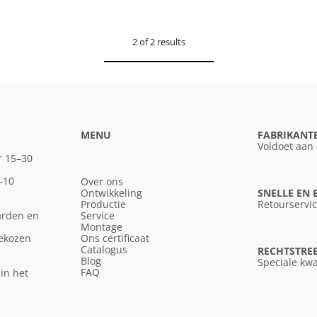
2 of 2 results
MENU
FABRIKANT
Voldoet aan
r 15–30
–10
Over ons
Ontwikkeling
SNELLE EN
Productie
Retourservi
arden en
Service
Montage
gekozen
Ons certificaat
Catalogus
RECHTSTREE
Blog
Speciale kwa
FAQ
in het