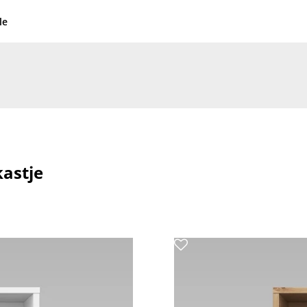
le
astje