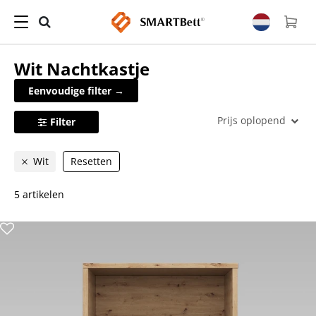
Wit
Nachtkastje
Eenvoudige filter →
Prijs oplopend
Filter
Wit
Resetten
5 artikelen