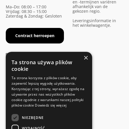
en -termijnen variëren
afhankelijk van de
Ma–Do: 08:00 – 17:00
gekozen regio.
Vrijdag: 08:30 – 15:00
Zaterdag & Zondag: Gesloten
Leveringsinformatie in
het winkelwagentje.
Contract herroepen
×
Ta strona używa plików
cookie
FABRIKANTENCERTIFICAAT
Ta strona korzysta z plików cookie, aby
Voldoet aan de veiligheidsnormen
zapewnić lepszą wygodę użytkowania.
Korzystając z tej strony, wyrażasz zgodę na
używanie przez nas wszystkich plików
SNELLE EN EENVOUDIGE RETOUR
cookie zgodnie z warunkami naszej polityki
Retourservice
plików cookie
Dowiedz się więcej
NIEZBĘDNE
RECHTSTREEKS VAN DE FABRIKANT
Speciale kwaliteitscontrole
WYDAJNOŚĆ