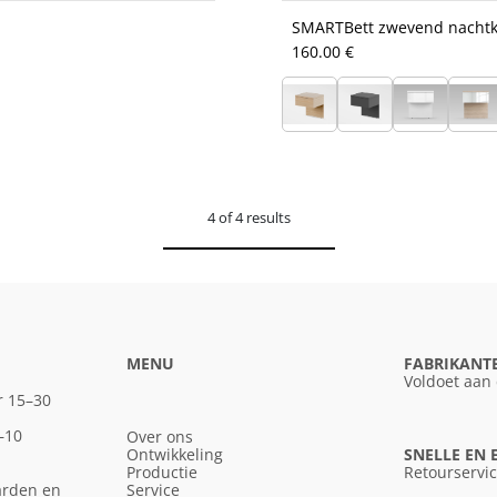
SMARTBett zwevend nachtkas
160.00 €
4 of 4 results
MENU
FABRIKANT
Voldoet aan
r 15–30
–10
Over ons
Ontwikkeling
SNELLE EN
Productie
Retourservi
arden en
Service